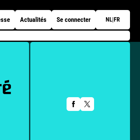
esse
Actualités
Se connecter
NL
|
FR
ré