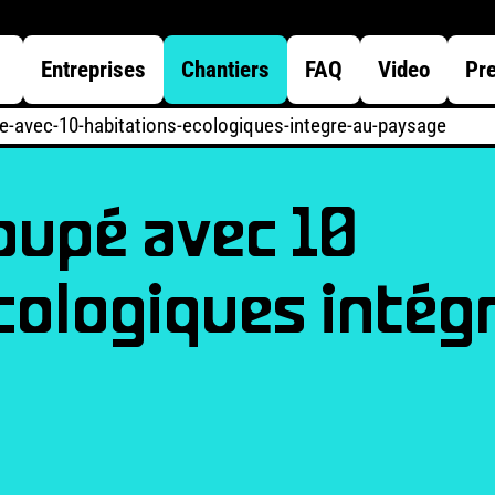
Entreprises
Chantiers
FAQ
Video
Pr
e-avec-10-habitations-ecologiques-integre-au-paysage
oupé avec 10
cologiques intég