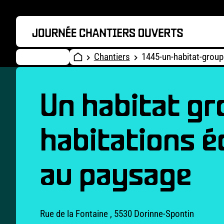
Chantiers
1445-un-habitat-group
Un habitat gr
habitations é
au paysage
Rue de la Fontaine , 5530 Dorinne-Spontin