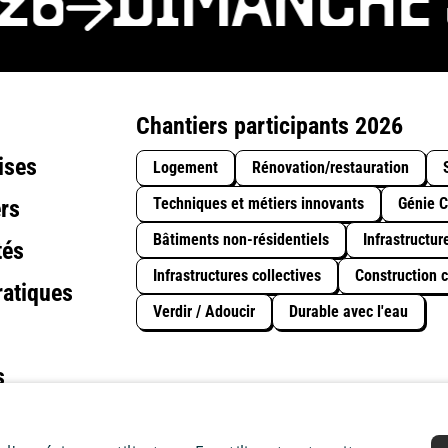
6
DIMANCHE 3
Chantiers participants 2026
ises
Logement
Rénovation/restauration
Techniques et métiers innovants
Génie C
rs
Bâtiments non-résidentiels
Infrastructur
tés
Infrastructures collectives
Construction c
ratiques
Verdir / Adoucir
Durable avec l'eau
s