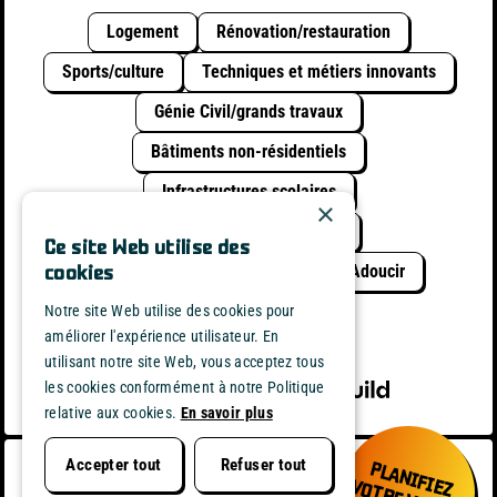
Logement
Rénovation/restauration
Sports/culture
Techniques et métiers innovants
Génie Civil/grands travaux
Bâtiments non-résidentiels
Infrastructures scolaires
×
Infrastructures collectives
Ce site Web utilise des
Construction circulaire
Verdir / Adoucir
cookies
Durable avec l'eau
Notre site Web utilise des cookies pour
améliorer l'expérience utilisateur. En
utilisant notre site Web, vous acceptez tous
powered by
les cookies conformément à notre Politique
relative aux cookies.
En savoir plus
Refuser tout
Accepter tout
P
L
A
N
F
I
E
Z
O
T
R
E
V
I
S
I
T
E
Embuild Service Communication Av des
Arts 20 1000 Bruxelles