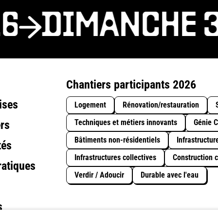
6
DIMANCHE 31
Chantiers participants 2026
ises
Logement
Rénovation/restauration
Techniques et métiers innovants
Génie C
rs
Bâtiments non-résidentiels
Infrastructur
tés
Infrastructures collectives
Construction c
ratiques
Verdir / Adoucir
Durable avec l'eau
s